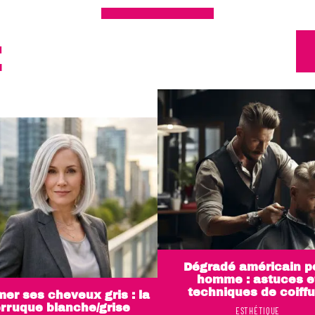
E
Dégradé américain p
homme : astuces e
techniques de coiffu
er ses cheveux gris : la
rruque blanche/grise
ESTHÉTIQUE