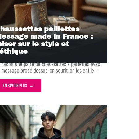
haussettes paillettes
essage made in France :
iser sur le style et
’éthique
 reçoit une paire de chaussettes à paillettes avec
 message brodé dessus, on sourit, on les enfile
…
EN SAVOIR PLUS