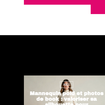
MODE
Mannequin poid et photos
de book : valoriser sa
silhouette pour