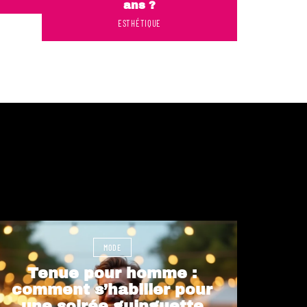
ans ?
ESTHÉTIQUE
MODE
Tenue pour homme :
comment s’habiller pour
une soirée guinguette