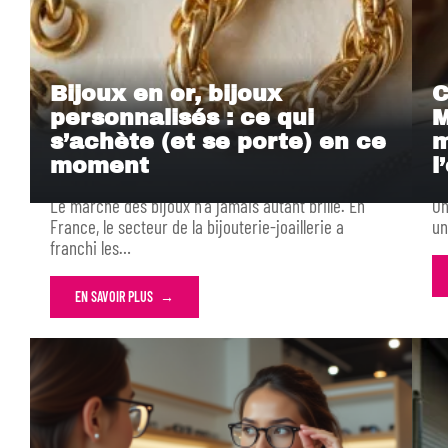
Bijoux en or, bijoux
C
personnalisés : ce qui
M
s’achète (et se porte) en ce
m
moment
l
Le marché des bijoux n'a jamais autant brillé. En
On
France, le secteur de la bijouterie-joaillerie a
un
franchi les
…
EN SAVOIR PLUS