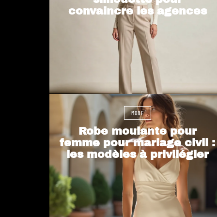
convaincre les agences
MODE
Robe moulante pour
femme pour mariage civil :
les modèles à privilégier