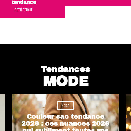
tendance
ESTHÉTIQUE
Tendances
MODE
MODE
Couleur sac tendance
2026 : ces nuances 2026
qui subliment toutes vos