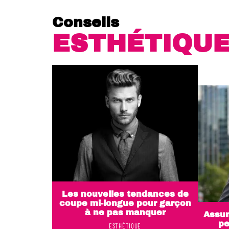
Conseils
ESTHÉTIQU
Les nouvelles tendances de
coupe mi-longue pour garçon
à ne pas manquer
Assum
pe
ESTHÉTIQUE