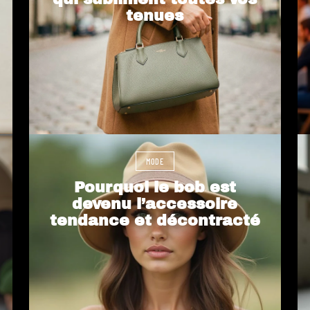
tenues
MODE
Pourquoi le bob est
devenu l’accessoire
tendance et décontracté