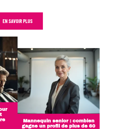
EN SAVOIR PLUS
our
t
re
Mannequin senior : combien
gagne un profil de plus de 60