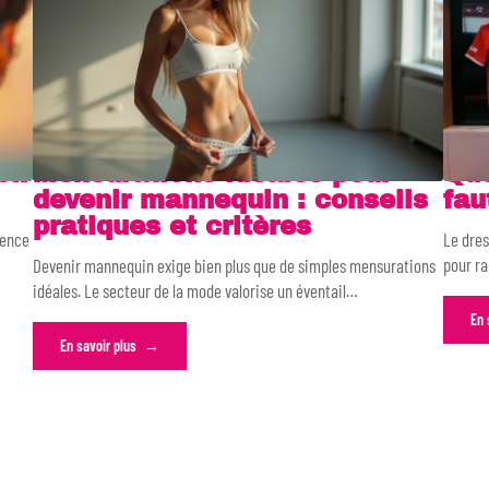
oir
Mensurations idéales pour
Que
devenir mannequin : conseils
fau
pratiques et critères
mence
Le dres
pour r
Devenir mannequin exige bien plus que de simples mensurations
idéales. Le secteur de la mode valorise un éventail
…
En 
En savoir plus