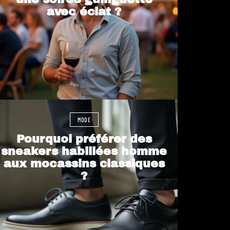
avec éclat ?
MODE
Pourquoi préférer des
sneakers habillées homme
aux mocassins classiques
?