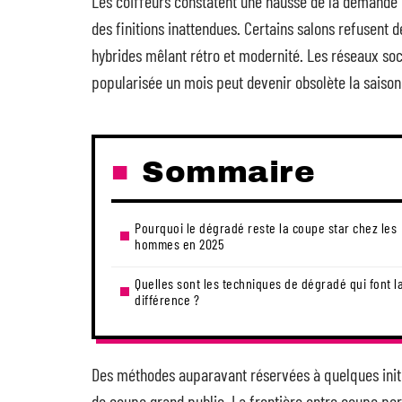
Les coiffeurs constatent une hausse de la demande p
des finitions inattendues. Certains salons refusent 
hybrides mêlant rétro et modernité. Les réseaux so
popularisée un mois peut devenir obsolète la saison
Sommaire
Pourquoi le dégradé reste la coupe star chez les
hommes en 2025
Quelles sont les techniques de dégradé qui font l
différence ?
Des méthodes auparavant réservées à quelques initié
de coupe grand public. La frontière entre coupe per