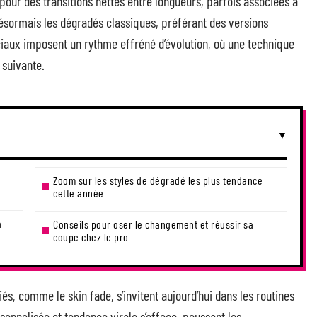
our des transitions nettes entre longueurs, parfois associées à
désormais les dégradés classiques, préférant des versions
ciaux imposent un rythme effréné d’évolution, où une technique
 suivante.
Zoom sur les styles de dégradé les plus tendance
cette année
a
Conseils pour oser le changement et réussir sa
coupe chez le pro
s, comme le skin fade, s’invitent aujourd’hui dans les routines
sonnalisée et tendance virale s’efface, poussant les