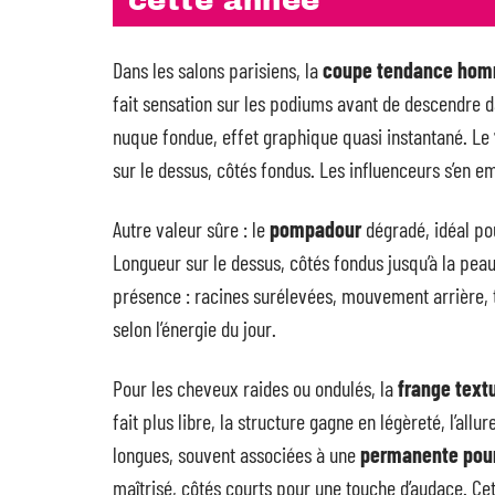
cette année
Dans les salons parisiens, la
coupe tendance ho
fait sensation sur les podiums avant de descendre da
nuque fondue, effet graphique quasi instantané. Le
sur le dessus, côtés fondus. Les influenceurs s’en e
Autre valeur sûre : le
pompadour
dégradé, idéal po
Longueur sur le dessus, côtés fondus jusqu’à la pea
présence : racines surélevées, mouvement arrière, t
selon l’énergie du jour.
Pour les cheveux raides ou ondulés, la
frange text
fait plus libre, la structure gagne en légèreté, l’al
longues, souvent associées à une
permanente po
maîtrisé, côtés courts pour une touche d’audace. Cet