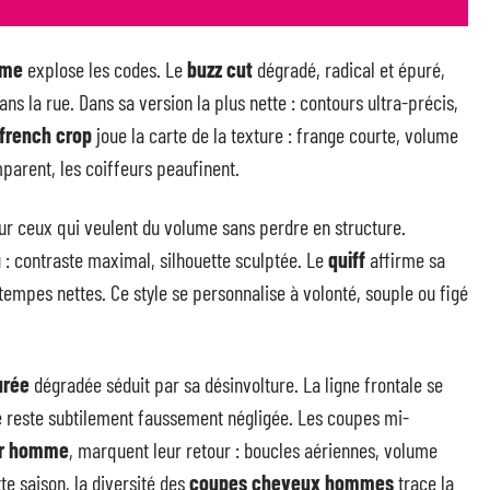
mme
explose les codes. Le
buzz cut
dégradé, radical et épuré,
ns la rue. Dans sa version la plus nette : contours ultra-précis,
french crop
joue la carte de la texture : frange courte, volume
mparent, les coiffeurs peaufinent.
ur ceux qui veulent du volume sans perdre en structure.
u : contraste maximal, silhouette sculptée. Le
quiff
affirme sa
empes nettes. Ce style se personnalise à volonté, souple ou figé
urée
dégradée séduit par sa désinvolture. La ligne frontale se
lure reste subtilement faussement négligée. Les coupes mi-
ur homme
, marquent leur retour : boucles aériennes, volume
te saison, la diversité des
coupes cheveux hommes
trace la