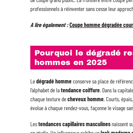
professionnels à réinventer sans cesse leur approc
A lire également :
Coupe homme dégradée courte 
Pourquoi le dégradé re
hommes en 2025
Le
dégradé homme
conserve sa place de référence.
l’alphabet de la
tendance coiffure
. Dans la capital
chaque texture de
cheveux homme
. Courts, épais
évolue à chaque rendez-vous, façonne le visage sa
Les
tendances capillaires masculines
naissent su
en studio. Un influenceur exhibe un
look moderne 