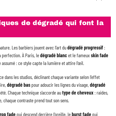
iques de dégradé qui font la
ature. Les barbiers jouent avec l’art du
dégradé progressif
:
 perfection. À Paris, le
dégradé blanc
et le fameux
skin fade
 assumé : ce style capte la lumière et attire l’œil.
e dans les studios, déclinant chaque variante selon l’effet
ire,
dégradé bas
pour adoucir les lignes du visage,
dégradé
iété. Chaque technique s’accorde au
type de cheveux
: raides,
e, chaque contraste prend tout son sens.
rop fade
qui descend derrière l’oreille, le
burst fade
qui