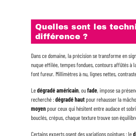
Quelles sont les techn
différence ?
Dans ce domaine, la précision se transforme en sign
nuque effilée, tempes fondues, contours affûtés à la
font fureur. Millimètres à nu, lignes nettes, contraste
Le
dégradé américain
, ou
fade
, impose sa présenc
recherché :
dégradé haut
pour rehausser la mâcho
moyen
pour ceux qui hésitent entre audace et sobr
bouclés, crépus, chaque texture trouve son équilibr
Certains experts osent des variations pointues : le
d