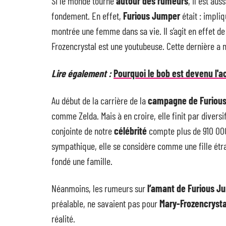
SI le monde tourne
autour des rumeurs
, il est au
fondement. En effet,
Furious Jumper
était : impli
montrée une femme dans sa vie. Il s’agit en effet de
Frozencrystal est une youtubeuse. Cette dernière 
Lire également :
Pourquoi le bob est devenu l'
Au début de la carrière de la
campagne de Furiou
comme Zelda. Mais à en croire, elle finit par divers
conjointe de notre
célébrité
compte plus de 910 000
sympathique, elle se considère comme une fille étr
fondé une famille.
Néanmoins, les rumeurs sur
l’amant de Furious J
préalable, ne savaient pas pour
Mary-Frozencrysta
réalité.