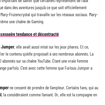
ssi important de savoir que certaines représentent de faux
qué dans des aventures jusqu’à ce que soit officiellement
 Mary-Frozencrystal qui travaille sur les réseaux sociaux. Mary-
a même une chaîne de Gaming.
accessoire tendance et décontracté
s Jumper
, elle avait aussi misé sur les jeux phares. Et ce,
ifier le contenu qu’elle proposait à ses nombreux abonnés. La
 abonnés sur sa chaîne YouTube. Étant une vraie femme
ange parfois. C’est avec cette femme que Furious Jumper a
umper
ne cessent de prendre de l’ampleur. Certains fans, qui au
l
, la considéraient comme l’amant. Or, elle est la compagne en