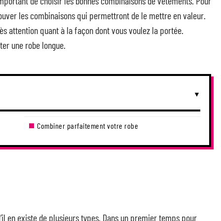
 important de choisir les bonnes combinaisons de vêtements. Pour
rouver les combinaisons qui permettront de le mettre en valeur.
ès attention quant à la façon dont vous voulez la portée.
ter une robe longue.
Combiner parfaitement votre robe
 qu’il en existe de plusieurs types. Dans un premier temps pour