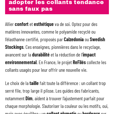
adopter les collants tendance
sans faux pas
Allier
confort
et
esthétique
va de soi. Optez pour des
matières innovantes, comme le polyamide recyclé ou
l’élasthanne certifié, proposés par
Calzedonia
ou
Swedish
Stockings
. Ces enseignes, pionnières dans le recyclage,
avancent sur la
durabilité
et la réduction de l’
impact
environnemental
. En France, le projet
ReFilés
collecte les
collants usagés pour leur offrir une nouvelle vie.
Le choix de la
taille
fait toute la différence : un collant trop
serré file, trop large il plisse. Les guides des fabricants,
notamment
Dim
, aident à trouver l’ajustement parfait pour
chaque morphologie. S’autoriser la couleur ou les motifs, oui,
mais avec équilibre : un
collant plumetis
ou
bordeaux
sur