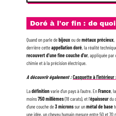
Doré à l’or fin : de quo
Quand on parle de
bijoux
ou de
métaux précieux
,
derrière cette
appellation doré
, la réalité techniq
recouvert d’une fine couche d’or
, appliquée par 
chimie et à la précision électrique.
A découvrir également :
Casquette à l'intérieur 
La
définition
varie d’un pays à l’autre. En
France
, l
moins
750 millièmes
(18 carats), et l’
épaisseur
du d
d’une couche de
3 microns
sur un
métal de base
t
une idée, un cheveu humain mesure entre 50 et 70 micr