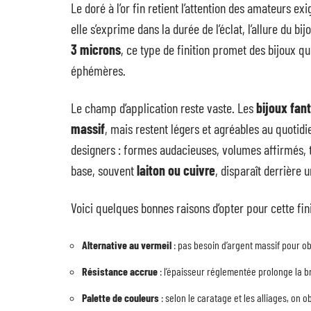
Le doré à l’or fin retient l’attention des amateurs exi
elle s’exprime dans la durée de l’éclat, l’allure du bi
3 microns
, ce type de finition promet des bijoux q
éphémères.
Le champ d’application reste vaste. Les
bijoux fant
massif
, mais restent légers et agréables au quotidie
designers : formes audacieuses, volumes affirmés, to
base, souvent
laiton ou cuivre
, disparaît derrière 
Voici quelques bonnes raisons d’opter pour cette fini
Alternative au vermeil
: pas besoin d’argent massif pour ob
Résistance accrue
: l’épaisseur réglementée prolonge la br
Palette de couleurs
: selon le caratage et les alliages, on 