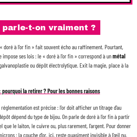
i parle-t-on vraiment ?
 « doré à l’or fin » fait souvent écho au raffinement. Pourtant,
ue impose ses lois : le « doré à l’or fin » correspond à un
métal
galvanoplastie ou dépôt électrolytique. Exit la magie, place à la
: pourquoi la retirer ? Pour les bonnes raisons
a réglementation est précise : l’or doit afficher un titrage d’au
épôt dépend du type de bijou. On parle de doré à l’or fin à partir
el que le laiton, le cuivre ou, plus rarement, l’argent. Pour donner
ons : la couche d’or, ici, reste quasiment invisible à l’œil nu.