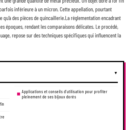
t une grande quantité de métal précieux. Un objet doré à l’or fin
rfois inférieure à un micron. Cette appellation, pourtant
uxe qu’à des pièces de quincaillerie.La réglementation encadrant
et les époques, rendant les comparaisons délicates. Le procédé,
uage, repose sur des techniques spécifiques qui influencent la
Applications et conseils d’utilisation pour profiter
pleinement de ses bijoux dorés
fin
tre