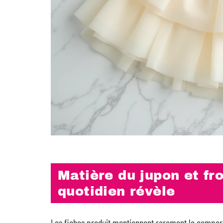
Matière du jupon et fr
quotidien révèle
Les fiches produit mentionnent rarement le comport